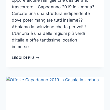
oppure alcune famiglie che desiderano
trascorrere il Capodanno 2019 in Umbria?
Cercate una una struttura indipendente
dove poter mangiare tutti insieme??
Abbiamo la soluzione che fa per voi!!!
L’Umbria è una delle regioni più verdi
d’Italia e offre tantissime location
immerse…
OFFERTA
LEGGI DI PIÙ
CAPODANNO
2019
IN
UMBRIA
VICINO
PERUGIA
PER
GRUPPI