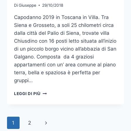
Di
Giuseppe
29/10/2018
Capodanno 2019 in Toscana in Villa. Tra
Siena e Grosseto, a soli 25 chilometri circa
dalla città del Palio di Siena, trovate villa
Chiusdino con 16 posti letto situata all’inizio
di un piccolo borgo vicino all’abbazia di San
Galgano. Composta da 4 graziosi
appartamenti con un’ area comune al piano
terra, bella e spaziosa è perfetta per
gruppi…
CAPODANNO
LEGGI DI PIÙ
2019
IN
TOSCANA
IN
Navigazione
Pagina
1
2
VILLA