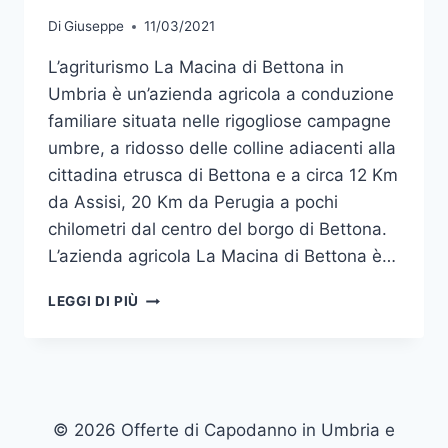
Di
Giuseppe
11/03/2021
L’agriturismo La Macina di Bettona in
Umbria è un’azienda agricola a conduzione
familiare situata nelle rigogliose campagne
umbre, a ridosso delle colline adiacenti alla
cittadina etrusca di Bettona e a circa 12 Km
da Assisi, 20 Km da Perugia a pochi
chilometri dal centro del borgo di Bettona.
L’azienda agricola La Macina di Bettona è…
AGRITURISMO
LEGGI DI PIÙ
LA
MACINA
DI
BETTONA
IN
UMBRIA
© 2026 Offerte di Capodanno in Umbria e