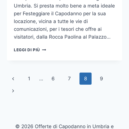
Umbria. Si presta molto bene a meta ideale
per Festeggiare il Capodanno per la sua
locazione, vicina a tutte le vie di
comunicazioni, per i tesori che offre ai
visitatori, dalla Rocca Paolina al Palazzo…
FARE
LEGGI DI PIÙ
FESTA
PER
IL
FINE
Navigazione
Pagina
1
…
6
7
8
9
ANNO
A
pagina
Precedente
Pagina
PERUGIA
successiva
© 2026 Offerte di Capodanno in Umbria e