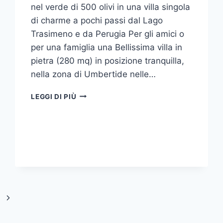
nel verde di 500 olivi in una villa singola
di charme a pochi passi dal Lago
Trasimeno e da Perugia Per gli amici o
per una famiglia una Bellissima villa in
pietra (280 mq) in posizione tranquilla,
nella zona di Umbertide nelle…
VILLA
LEGGI DI PIÙ
SAN
DONATO
UN
CAPODANNO
IN
UMBRIA
2018
DI
CHARME
Pagina
E
PACE
successiva