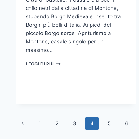
chilometri dalla cittadina di Montone,
stupendo Borgo Medievale inserito tra i
Borghi più belli d’Italia. Ai piedi del
piccolo Borgo sorge l’Agriturismo a
Montone, casale singolo per un
massimo…
CASALE
LEGGI DI PIÙ
IN
UMBRIA
A
CAPODANNO
Navigazione
Pagina
1
2
3
4
5
6
pagina
Precedente