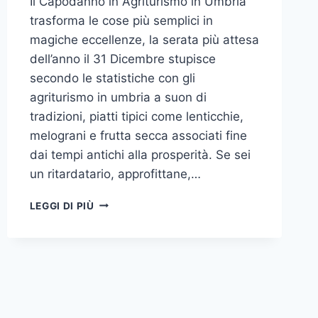
Il Capodanno in Agriturismo in Umbria
trasforma le cose più semplici in
magiche eccellenze, la serata più attesa
dell’anno il 31 Dicembre stupisce
secondo le statistiche con gli
agriturismo in umbria a suon di
tradizioni, piatti tipici come lenticchie,
melograni e frutta secca associati fine
dai tempi antichi alla prosperità. Se sei
un ritardatario, approfittane,…
CAPODANNO
LEGGI DI PIÙ
2017
IN
AGRITURISMO
IN
UMBRIA
DOVE
LE